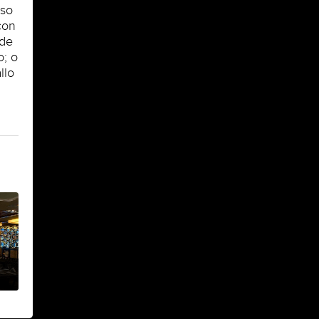
oso
con
 de
o; o
llo